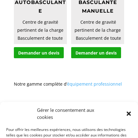
AUTOBASCULANT
BASCULANTE
E
MANUELLE
Centre de gravité
 Centre de gravité
pertinent de la charge
pertinent de la charge
Basculement de toute
 Basculement de toute
hauteur par commande
hauteur par commande
Demander un devis
Demander un devis
à
à
cable dep...
cable...
Notre gamme complète d’
équipement professionnel
Gérer le consentement aux
cookies
CGV
Mentions légales
Pour offrir les meilleures expériences, nous utilisons des technologies
Politique de confidentialité et protection des
telles que les cookies pour stocker et/ou accéder aux informations des