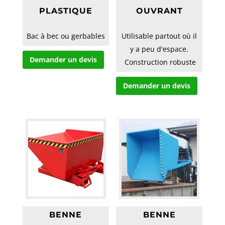
PLASTIQUE
OUVRANT
Bac à bec ou gerbables
Utilisable partout où il
y a peu d'espace.
Demander un devis
 Construction robuste
en acier à parois
Demander un devis
intérieure...
BENNE
BENNE