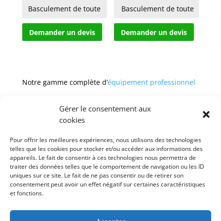
Basculement de toute
 Basculement de toute
hauteur par commande
hauteur par commande
Demander un devis
Demander un devis
à
à
cable dep...
cable...
Notre gamme complète d’
équipement professionnel
Gérer le consentement aux
cookies
Pour offrir les meilleures expériences, nous utilisons des technologies
CGV
Mentions légales
telles que les cookies pour stocker et/ou accéder aux informations des
appareils. Le fait de consentir à ces technologies nous permettra de
Politique de confidentialité et protection des
traiter des données telles que le comportement de navigation ou les ID
données
uniques sur ce site. Le fait de ne pas consentir ou de retirer son
Paiement sécurisé
Gérer mes cookies
consentement peut avoir un effet négatif sur certaines caractéristiques
Nous contacter
Blog
et fonctions.
© 2025 MNG SORARE. Tous droits réservés. Prix