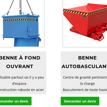
BENNE À FOND
BENNE
OUVRANT
AUTOBASCULAN
lisable partout où il y a peu
Centre de gravité pertinent
d'espace.
la charge
onstruction robuste en acier
Basculement de toute haut
à parois intérieure...
par commande à
mander un devis
Demander un devis
cable dep...