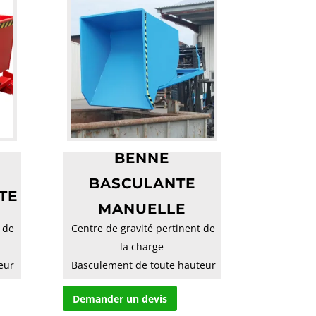
BENNE
BASCULANTE
TE
MANUELLE
 de
 Centre de gravité pertinent de
la charge
eur
 Basculement de toute hauteur
par commande à
Demander un devis
cable...