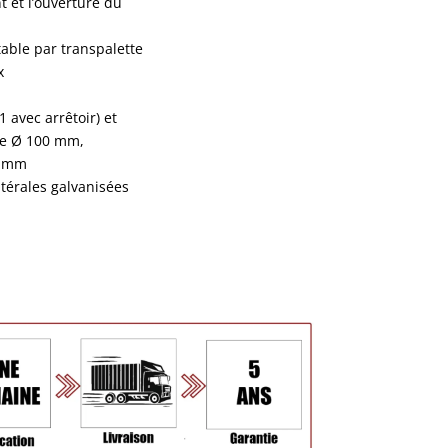
t et l’ouverture du
able par transpalette
x
1 avec arrêtoir) et
ide Ø 100 mm,
5 mm
atérales galvanisées