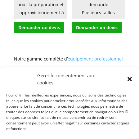
pour la préparation et
demande
l'approvisionnement à
Plusieurs tailles
2, 3, 4 ou 5 plateaux
disponibles
Demander un devis
Demander un devis
Plate...
Notre gamme complète d’
équipement professionnel
Gérer le consentement aux
cookies
Pour offrir les meilleures expériences, nous utilisons des technologies
CGV
Mentions légales
telles que les cookies pour stocker et/ou accéder aux informations des
appareils. Le fait de consentir à ces technologies nous permettra de
Politique de confidentialité et protection des
traiter des données telles que le comportement de navigation ou les ID
données
uniques sur ce site. Le fait de ne pas consentir ou de retirer son
Paiement sécurisé
Gérer mes cookies
consentement peut avoir un effet négatif sur certaines caractéristiques
Nous contacter
Blog
et fonctions.