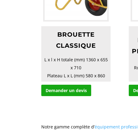
BROUETTE
CLASSIQUE
P
L x l x H totale (mm) 1360 x 655
x 710
R
Plateau L x L (mm) 580 x 860
Tube (mm) 30
Demander un devis
De
Roue Pneumati...
Notre gamme complète d’
équipement profess