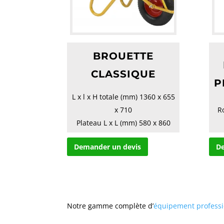
BROUETTE
CLASSIQUE
P
L x l x H totale (mm) 1360 x 655
x 710
R
Plateau L x L (mm) 580 x 860
Tube (mm) 30
Demander un devis
De
Roue Pneumati...
Notre gamme complète d’
équipement profess