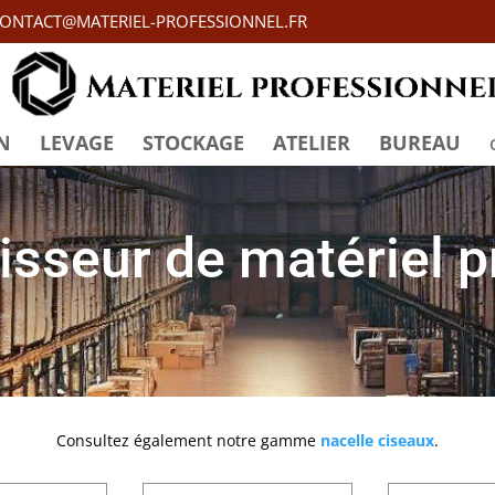
ONTACT@MATERIEL-PROFESSIONNEL.FR
N
LEVAGE
STOCKAGE
ATELIER
BUREAU
isseur de matériel 
Consultez également notre gamme
nacelle ciseaux
.