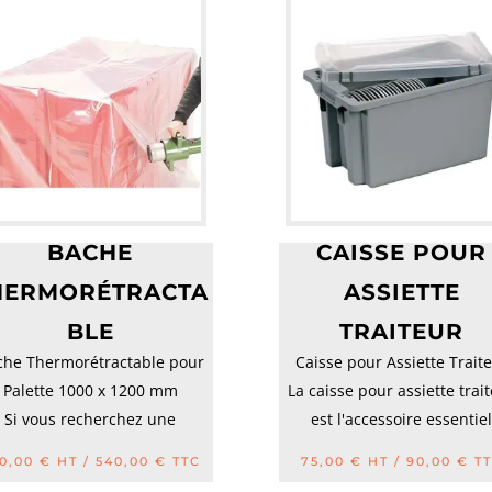
BACHE
CAISSE POUR
HERMORÉTRACTA
ASSIETTE
BLE
TRAITEUR
che Thermorétractable pour
Caisse pour Assiette Trait
Palette 1000 x 1200 mm
La caisse pour assiette trai
Si vous recherchez une
est l'accessoire essentie
solution efficace p...
pour...
0,00
€
HT /
540,00
€
TTC
75,00
€
HT /
90,00
€
TT