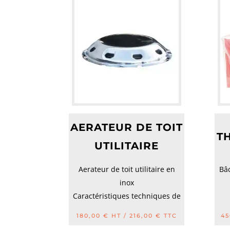
AERATEUR DE TOIT
T
UTILITAIRE
Aerateur de toit utilitaire en
Bâ
inox
Caractéristiques techniques de
l'Aérateur de toit utilita...
180,00
€
HT /
216,00
€
TTC
45