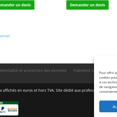
mander un devis
Demander un devis
ionnel
identialité et protection des données
Paiement sécurisé
Gé
Pour offrir 
cookies pour
à ces techn
de navigatio
 affichés en euros et hors TVA. Site dédié aux professionnels
consentement
Ac