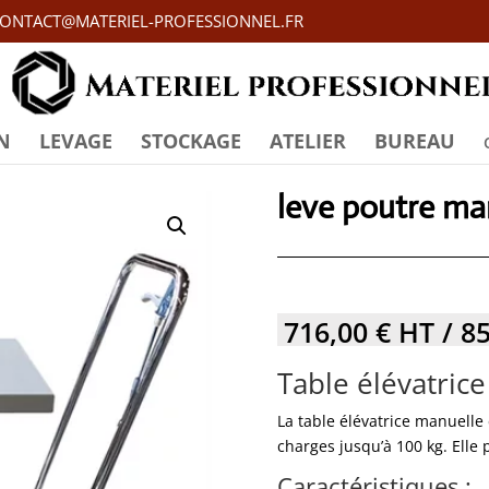
ONTACT@MATERIEL-PROFESSIONNEL.FR
N
LEVAGE
STOCKAGE
ATELIER
BUREAU
leve poutre ma
716,00
€
HT /
8
Table élévatric
La table élévatrice manuelle
charges jusqu’à 100 kg. Elle 
Caractéristiques :