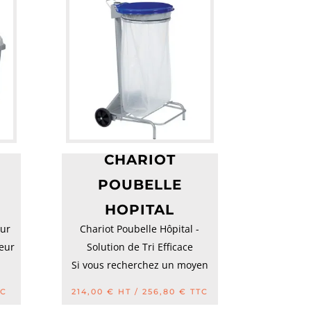
CHARIOT
POUBELLE
HOPITAL
eur
Chariot Poubelle Hôpital -
teur
Solution de Tri Efficace
l
Si vous recherchez un moyen
pratique et hy...
C
214,00
€
HT /
256,80
€
TTC