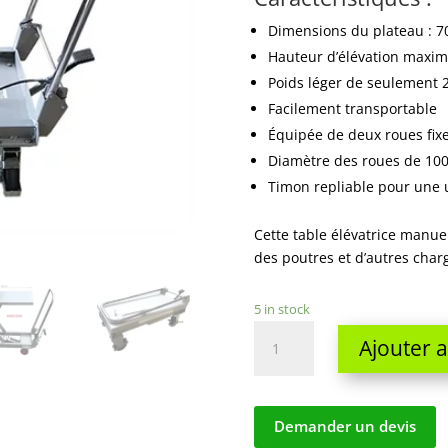
Dimensions du plateau : 
Hauteur d’élévation maxim
Poids léger de seulement 
Facilement transportable
Équipée de deux roues fixe
Diamètre des roues de 1
Timon repliable pour une u
Cette table élévatrice manuel
des poutres et d’autres charg
5 in stock
leve
Ajouter 
poutre
manuel
quantity
Demander un devis